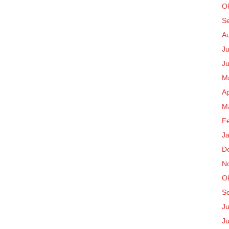
O
S
A
Ju
Ju
M
Ap
M
F
J
D
N
O
S
Ju
Ju