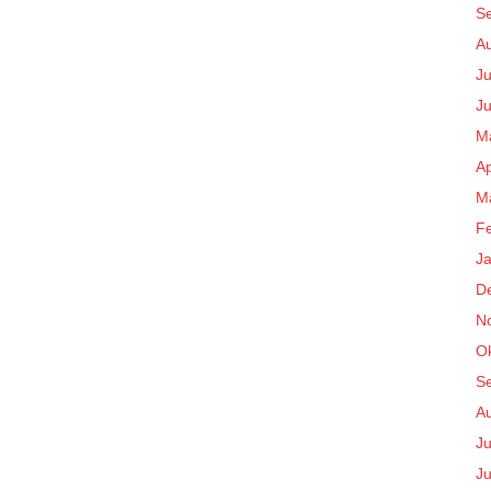
S
A
Ju
Ju
M
Ap
M
F
J
D
N
O
S
A
Ju
Ju