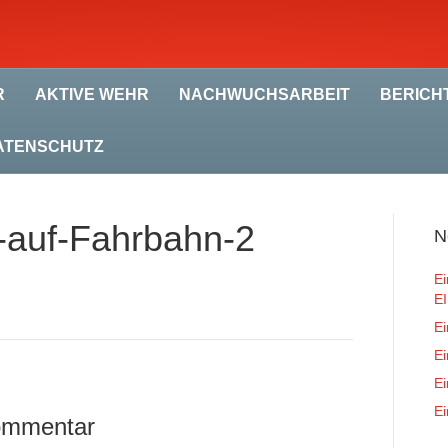
R
AKTIVE WEHR
NACHWUCHSARBEIT
BERICH
ATENSCHUTZ
auf-Fahrbahn-2
N
Ei
E
Ei
Ei
Ei
Ei
Kommentar