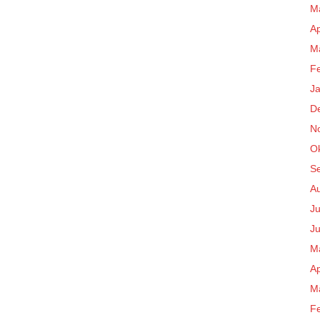
M
Ap
M
F
J
D
N
O
S
A
Ju
Ju
M
Ap
M
F