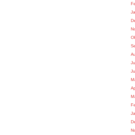
F
J
D
N
O
S
A
Ju
Ju
M
Ap
M
F
J
D
N