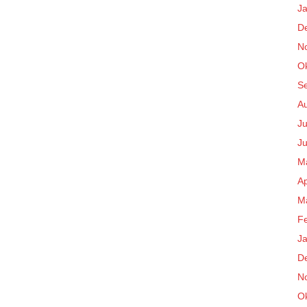
J
D
N
O
S
A
Ju
Ju
M
Ap
M
F
J
D
N
O