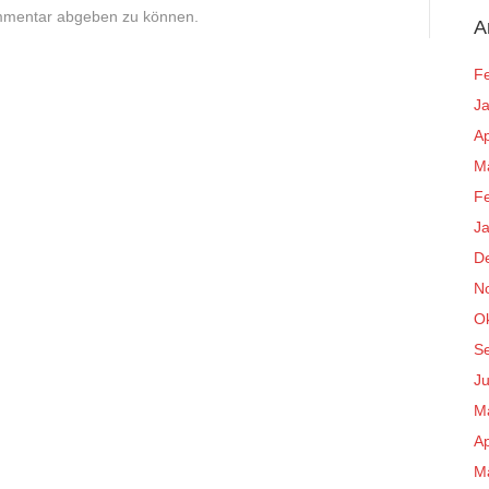
mmentar abgeben zu können.
A
F
J
Ap
M
F
J
D
N
O
S
Ju
M
Ap
M