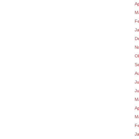
Ap
M
F
J
D
N
O
S
A
Ju
Ju
M
Ap
M
F
J