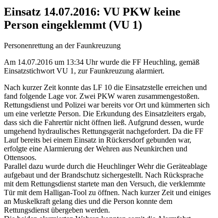
Einsatz 14.07.2016: VU PKW keine
Person eingeklemmt (VU 1)
Personenrettung an der Faunkreuzung
Am 14.07.2016 um 13:34 Uhr wurde die FF Heuchling, gemäß
Einsatzstichwort VU 1, zur Faunkreuzung alarmiert.
Nach kurzer Zeit konnte das LF 10 die Einsatzstelle erreichen und
fand folgende Lage vor. Zwei PKW waren zusammengestoßen.
Rettungsdienst und Polizei war bereits vor Ort und kümmerten sich
um eine verletzte Person. Die Erkundung des Einsatzleiters ergab,
dass sich die Fahrertür nicht öffnen ließ. Aufgrund dessen, wurde
umgehend hydra
ulisches Rettungsgerät nachgefordert. Da die FF
Lauf bereits bei einem Einsatz in Rückersdorf gebunden war,
erfolgte eine Alarmierung der Wehren aus Neunkirchen und
Ottensoos.
Parallel dazu wurde durch die Heuchlinger Wehr die Geräteablage
aufgebaut und der Brandschutz sichergestellt. Nach Rücksprache
mit dem Rettungsdienst startete man den Versuch, die verklemmte
Tür mit dem Halligan-Tool zu öffnen. Nach kurzer Zeit und einiges
an Muskelkraft gelang dies und die Person konnte dem
Rettungsdienst übergeben werden.