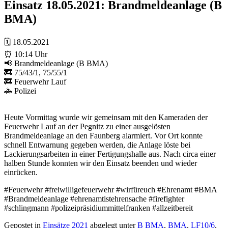
Einsatz 18.05.2021: Brandmeldeanlage (B
BMA)
🗓 18.05.2021
⏰ 10:14 Uhr
📢 Brandmeldeanlage (B BMA)
🚒 75/43/1, 75/55/1
🚒 Feuerwehr Lauf
🚓 Polizei
Heute Vormittag wurde wir gemeinsam mit den Kameraden der
Feuerwehr Lauf an der Pegnitz zu einer ausgelösten
Brandmeldeanlage an den Faunberg alarmiert. Vor Ort konnte
schnell Entwarnung gegeben werden, die Anlage löste bei
Lackierungsarbeiten in einer Fertigungshalle aus. Nach circa einer
halben Stunde konnten wir den Einsatz beenden und wieder
einrücken.
#Feuerwehr #freiwilligefeuerwehr #wirfüreuch #Ehrenamt #BMA
#Brandmeldeanlage #ehrenamtistehrensache #firefighter
#schlingmann #polizeipräsidiummittelfranken #allzeitbereit
Gepostet in
Einsätze 2021
abgelegt unter
B BMA
,
BMA
,
LF10/6
,