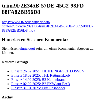
trim.9F2E345B-57DE-45C2-98FD-
88FA82BB56D8
https://www.ff-heuchling.de/wp-
content/uploads/2021/06/trim.9F2E345B-57DE-45C2-98FD-
88FA82BB56D8.mov
Hinterlassen Sie einen Kommentar
Sie müssen
eingeloggt
sein, um einen Kommentar abgeben zu
können.
Neueste Beiträge
Einsatz 26.02.205: THL P EINGESCHLOSSEN
Einsatz 18.02.2025: THL Rettungskorb
Einsatz 14.02.2025: B3 Kaminbrand
Einsatz 02.02.2025: B2 PKW auf BAB
Einsatz 31.01.2025: First Responder
Archiv