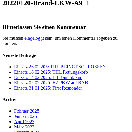
20220120-Brand-LKW-A9_1
Hinterlassen Sie einen Kommentar
Sie müssen
eingeloggt
sein, um einen Kommentar abgeben zu
können.
Neueste Beiträge
Einsatz 26.02.205: THL P EINGESCHLOSSEN
Einsatz 18.02.2025: THL Rettungskorb
Einsatz 14.02.2025: B3 Kaminbrand
Einsatz 02.02.2025: B2 PKW auf BAB
Einsatz 31.01.2025: First Responder
Archiv
Februar 2025
Januar 2025
April 2023
März 2023