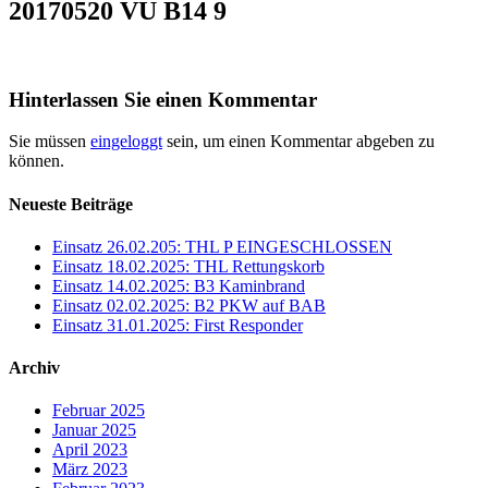
20170520 VU B14 9
Hinterlassen Sie einen Kommentar
Sie müssen
eingeloggt
sein, um einen Kommentar abgeben zu
können.
Neueste Beiträge
Einsatz 26.02.205: THL P EINGESCHLOSSEN
Einsatz 18.02.2025: THL Rettungskorb
Einsatz 14.02.2025: B3 Kaminbrand
Einsatz 02.02.2025: B2 PKW auf BAB
Einsatz 31.01.2025: First Responder
Archiv
Februar 2025
Januar 2025
April 2023
März 2023