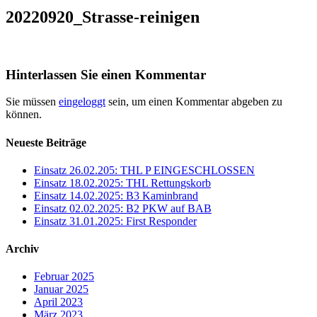
20220920_Strasse-reinigen
Hinterlassen Sie einen Kommentar
Sie müssen
eingeloggt
sein, um einen Kommentar abgeben zu
können.
Neueste Beiträge
Einsatz 26.02.205: THL P EINGESCHLOSSEN
Einsatz 18.02.2025: THL Rettungskorb
Einsatz 14.02.2025: B3 Kaminbrand
Einsatz 02.02.2025: B2 PKW auf BAB
Einsatz 31.01.2025: First Responder
Archiv
Februar 2025
Januar 2025
April 2023
März 2023