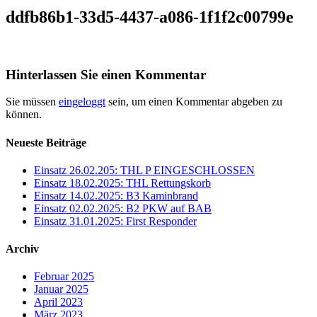
ddfb86b1-33d5-4437-a086-1f1f2c00799e
Hinterlassen Sie einen Kommentar
Sie müssen
eingeloggt
sein, um einen Kommentar abgeben zu
können.
Neueste Beiträge
Einsatz 26.02.205: THL P EINGESCHLOSSEN
Einsatz 18.02.2025: THL Rettungskorb
Einsatz 14.02.2025: B3 Kaminbrand
Einsatz 02.02.2025: B2 PKW auf BAB
Einsatz 31.01.2025: First Responder
Archiv
Februar 2025
Januar 2025
April 2023
März 2023