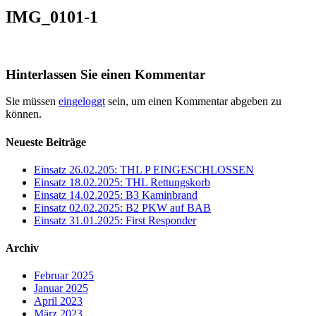
IMG_0101-1
Hinterlassen Sie einen Kommentar
Sie müssen
eingeloggt
sein, um einen Kommentar abgeben zu
können.
Neueste Beiträge
Einsatz 26.02.205: THL P EINGESCHLOSSEN
Einsatz 18.02.2025: THL Rettungskorb
Einsatz 14.02.2025: B3 Kaminbrand
Einsatz 02.02.2025: B2 PKW auf BAB
Einsatz 31.01.2025: First Responder
Archiv
Februar 2025
Januar 2025
April 2023
März 2023