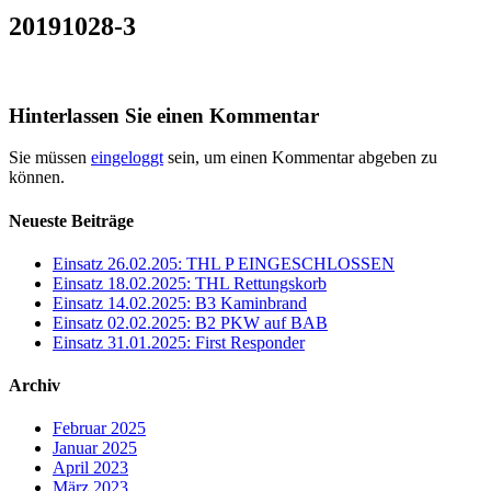
20191028-3
Hinterlassen Sie einen Kommentar
Sie müssen
eingeloggt
sein, um einen Kommentar abgeben zu
können.
Neueste Beiträge
Einsatz 26.02.205: THL P EINGESCHLOSSEN
Einsatz 18.02.2025: THL Rettungskorb
Einsatz 14.02.2025: B3 Kaminbrand
Einsatz 02.02.2025: B2 PKW auf BAB
Einsatz 31.01.2025: First Responder
Archiv
Februar 2025
Januar 2025
April 2023
März 2023