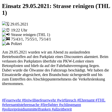
Einsatz 29.05.2021: Strasse reinigen (THL
1)
29.05.2021
19:22 Uhr
Strasse reinigen (THL 1)
75/43/1, 75/55/1, 75/14/1
Polizei
Am 29.05.2021 wurden wir am Abend zu auslaufenden
Betriebsstoffen auf den Parkplatz eines Discounters alarmiert. Beim
verlassen des Parkplatzes überfuhr ein PKW-Lenker einen
Betonpfosten und blieb da auf der Fahrbahnverengung liegen.
Dabei wurde die Ölwanne des Fahrzeugs beschädigt. Wir haben die
Einsatzstelle abgesichert, den Brandschutz sichergestellt und bis
zum Eintreffen des Abschleppunternehmens die Verkehrslenkung
übernommen.
#Feuerwehr
#freiwilligefeuerwehr
#wirfüreuch
#Ehrenamt
#THL
#ehrenamtistehrensache
#firefighter
#schlingmann
#polizeipräsidiummittelfranken
#allzeitbereit