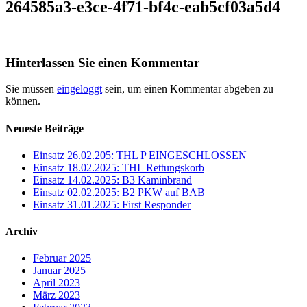
264585a3-e3ce-4f71-bf4c-eab5cf03a5d4
Hinterlassen Sie einen Kommentar
Sie müssen
eingeloggt
sein, um einen Kommentar abgeben zu
können.
Neueste Beiträge
Einsatz 26.02.205: THL P EINGESCHLOSSEN
Einsatz 18.02.2025: THL Rettungskorb
Einsatz 14.02.2025: B3 Kaminbrand
Einsatz 02.02.2025: B2 PKW auf BAB
Einsatz 31.01.2025: First Responder
Archiv
Februar 2025
Januar 2025
April 2023
März 2023