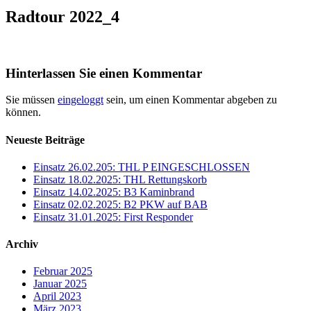
Radtour 2022_4
Hinterlassen Sie einen Kommentar
Sie müssen
eingeloggt
sein, um einen Kommentar abgeben zu
können.
Neueste Beiträge
Einsatz 26.02.205: THL P EINGESCHLOSSEN
Einsatz 18.02.2025: THL Rettungskorb
Einsatz 14.02.2025: B3 Kaminbrand
Einsatz 02.02.2025: B2 PKW auf BAB
Einsatz 31.01.2025: First Responder
Archiv
Februar 2025
Januar 2025
April 2023
März 2023