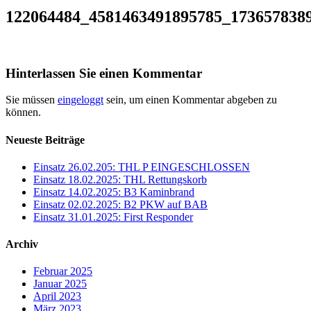
122064484_4581463491895785_173657838
Hinterlassen Sie einen Kommentar
Sie müssen
eingeloggt
sein, um einen Kommentar abgeben zu
können.
Neueste Beiträge
Einsatz 26.02.205: THL P EINGESCHLOSSEN
Einsatz 18.02.2025: THL Rettungskorb
Einsatz 14.02.2025: B3 Kaminbrand
Einsatz 02.02.2025: B2 PKW auf BAB
Einsatz 31.01.2025: First Responder
Archiv
Februar 2025
Januar 2025
April 2023
März 2023