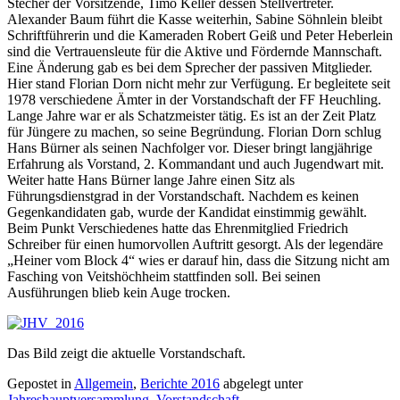
Stecher der Vorsitzende, Timo Keller dessen Stellvertreter.
Alexander Baum führt die Kasse weiterhin, Sabine Söhnlein bleibt
Schriftführerin und die Kameraden Robert Geiß und Peter Heberlein
sind die Vertrauensleute für die Aktive und Fördernde Mannschaft.
Eine Änderung gab es bei dem Sprecher der passiven Mitglieder.
Hier stand Florian Dorn nicht mehr zur Verfügung. Er begleitete seit
1978 verschiedene Ämter in der Vorstandschaft der FF Heuchling.
Lange Jahre war er als Schatzmeister tätig. Es ist an der Zeit Platz
für Jüngere zu machen, so seine Begründung. Florian Dorn schlug
Hans Bürner als seinen Nachfolger vor. Dieser bringt langjährige
Erfahrung als Vorstand, 2. Kommandant und auch Jugendwart mit.
Weiter hatte Hans Bürner lange Jahre einen Sitz als
Führungsdienstgrad in der Vorstandschaft. Nachdem es keinen
Gegenkandidaten gab, wurde der Kandidat einstimmig gewählt.
Beim Punkt Verschiedenes hatte das Ehrenmitglied Friedrich
Schreiber für einen humorvollen Auftritt gesorgt. Als der legendäre
„Heiner vom Block 4“ wies er darauf hin, dass die Sitzung nicht am
Fasching von Veitshöchheim stattfinden soll. Bei seinen
Ausführungen blieb kein Auge trocken.
Das Bild zeigt die aktuelle Vorstandschaft.
Gepostet in
Allgemein
,
Berichte 2016
abgelegt unter
Jahreshauptversammlung
,
Vorstandschaft