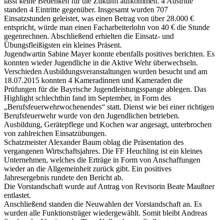
lässt keine Bedenken für die Zukunft aufkommen. 4 Austritte
standen 4 Eintritte gegenüber. Insgesamt wurden 707
Einsatzstunden geleistet, was einen Betrag von über 28.000 €
entspricht, würde man einen Facharbeiterlohn von 40 € die Stunde
gegenrechnen. Abschließend erhielten die Einsatz- und
Übungsfleißigsten ein kleines Präsent.
Jugendwartin Sabine Mayer konnte ebenfalls positives berichten. Es
konnten wieder Jugendliche in die Aktive Wehr überwechseln.
Verschieden Ausbildungsveranstaltungen wurden besucht und am
18.07.2015 konnten 4 Kameradinnen und Kameraden die
Prüfungen für die Bayrische Jugendleistungsspange ablegen. Das
Highlight schlechthin fand im September, in Form des
„Berufsfeuerwehrwochenendes“ statt. Dienst wie bei einer richtigen
Berufsfeuerwehr wurde von den Jugendlichen betrieben.
Ausbildung, Gerätepflege und Kochen war angesagt, unterbrochen
von zahlreichen Einsatzübungen.
Schatzmeister Alexander Baum oblag die Präsentation des
vergangenen Wirtschaftsjahres. Die FF Heuchling ist ein kleines
Unternehmen, welches die Erträge in Form von Anschaffungen
wieder an die Allgemeinheit zurück gibt. Ein positives
Jahresergebnis rundete den Bericht ab.
Die Vorstandschaft wurde auf Antrag von Revisorin Beate Maußner
entlastet.
Anschließend standen die Neuwahlen der Vorstandschaft an. Es
wurden alle Funktionsträger wiedergewählt. Somit bleibt Andreas