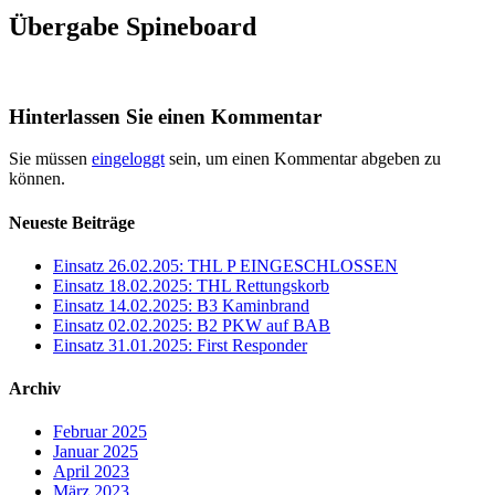
Übergabe Spineboard
Hinterlassen Sie einen Kommentar
Sie müssen
eingeloggt
sein, um einen Kommentar abgeben zu
können.
Neueste Beiträge
Einsatz 26.02.205: THL P EINGESCHLOSSEN
Einsatz 18.02.2025: THL Rettungskorb
Einsatz 14.02.2025: B3 Kaminbrand
Einsatz 02.02.2025: B2 PKW auf BAB
Einsatz 31.01.2025: First Responder
Archiv
Februar 2025
Januar 2025
April 2023
März 2023