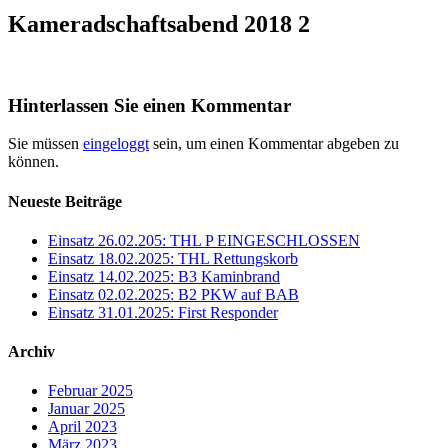
Kameradschaftsabend 2018 2
Hinterlassen Sie einen Kommentar
Sie müssen
eingeloggt
sein, um einen Kommentar abgeben zu
können.
Neueste Beiträge
Einsatz 26.02.205: THL P EINGESCHLOSSEN
Einsatz 18.02.2025: THL Rettungskorb
Einsatz 14.02.2025: B3 Kaminbrand
Einsatz 02.02.2025: B2 PKW auf BAB
Einsatz 31.01.2025: First Responder
Archiv
Februar 2025
Januar 2025
April 2023
März 2023