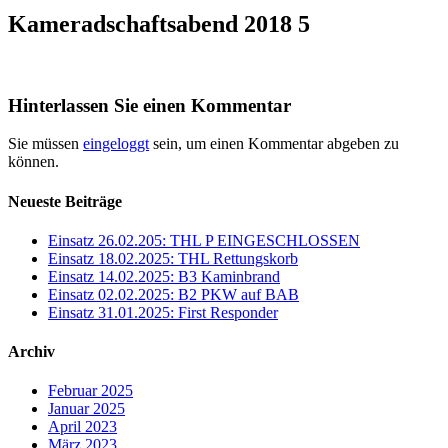
Kameradschaftsabend 2018 5
Hinterlassen Sie einen Kommentar
Sie müssen
eingeloggt
sein, um einen Kommentar abgeben zu
können.
Neueste Beiträge
Einsatz 26.02.205: THL P EINGESCHLOSSEN
Einsatz 18.02.2025: THL Rettungskorb
Einsatz 14.02.2025: B3 Kaminbrand
Einsatz 02.02.2025: B2 PKW auf BAB
Einsatz 31.01.2025: First Responder
Archiv
Februar 2025
Januar 2025
April 2023
März 2023