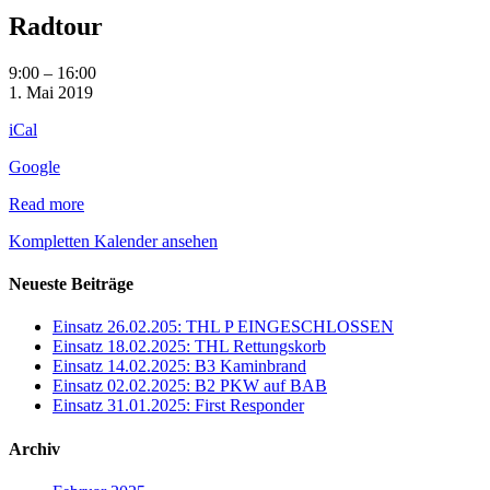
Radtour
Radtour
9:00
–
16:00
1. Mai 2019
iCal
Google
Read more
Kompletten Kalender ansehen
Neueste Beiträge
Einsatz 26.02.205: THL P EINGESCHLOSSEN
Einsatz 18.02.2025: THL Rettungskorb
Einsatz 14.02.2025: B3 Kaminbrand
Einsatz 02.02.2025: B2 PKW auf BAB
Einsatz 31.01.2025: First Responder
Archiv