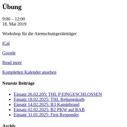
Übung
Übung
9:00
–
12:00
18. Mai 2019
Workshop für die Atemschutzgeräteträger
iCal
Google
Read more
Kompletten Kalender ansehen
Neueste Beiträge
Einsatz 26.02.205: THL P EINGESCHLOSSEN
Einsatz 18.02.2025: THL Rettungskorb
Einsatz 14.02.2025: B3 Kaminbrand
Einsatz 02.02.2025: B2 PKW auf BAB
Einsatz 31.01.2025: First Responder
Archiv