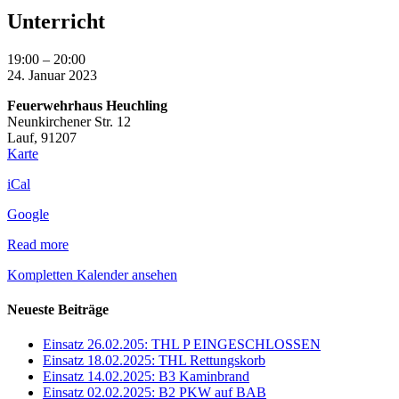
Unterricht
Unterricht
19:00
–
20:00
24. Januar 2023
Feuerwehrhaus Heuchling
Neunkirchener Str. 12
Lauf
,
91207
Feuerwehrhaus
Karte
Heuchling
iCal
Google
Read more
Kompletten Kalender ansehen
Neueste Beiträge
Einsatz 26.02.205: THL P EINGESCHLOSSEN
Einsatz 18.02.2025: THL Rettungskorb
Einsatz 14.02.2025: B3 Kaminbrand
Einsatz 02.02.2025: B2 PKW auf BAB