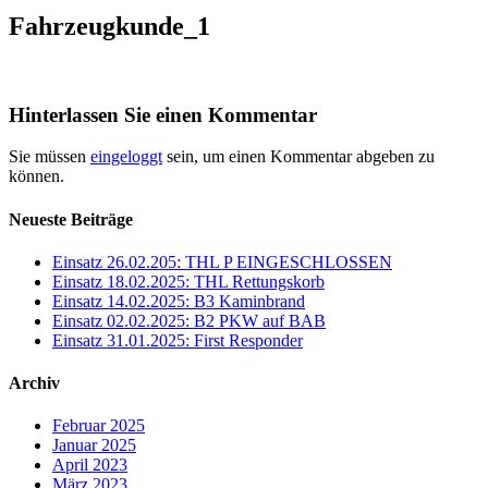
Fahrzeugkunde_1
Hinterlassen Sie einen Kommentar
Sie müssen
eingeloggt
sein, um einen Kommentar abgeben zu
können.
Neueste Beiträge
Einsatz 26.02.205: THL P EINGESCHLOSSEN
Einsatz 18.02.2025: THL Rettungskorb
Einsatz 14.02.2025: B3 Kaminbrand
Einsatz 02.02.2025: B2 PKW auf BAB
Einsatz 31.01.2025: First Responder
Archiv
Februar 2025
Januar 2025
April 2023
März 2023