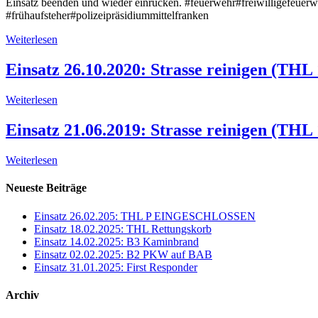
Einsatz beenden und wieder einrücken. #feuerwehr#freiwilligefeue
#frühaufsteher#polizeipräsidiummittelfranken
Weiterlesen
Einsatz 26.10.2020: Strasse reinigen (THL 
Weiterlesen
Einsatz 21.06.2019: Strasse reinigen (THL 
Weiterlesen
Neueste Beiträge
Einsatz 26.02.205: THL P EINGESCHLOSSEN
Einsatz 18.02.2025: THL Rettungskorb
Einsatz 14.02.2025: B3 Kaminbrand
Einsatz 02.02.2025: B2 PKW auf BAB
Einsatz 31.01.2025: First Responder
Archiv