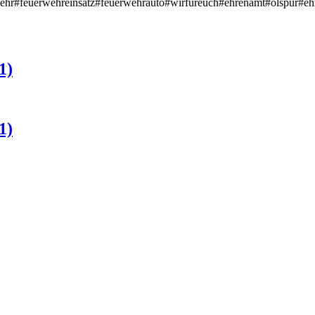
rwehr#feuerwehreinsatz#feuerwehrauto#wirfüreuch#ehrenamt#ölspur#ehr
1)
1)