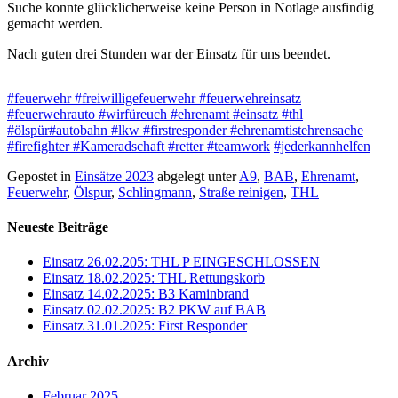
Suche konnte glücklicherweise keine Person in Notlage ausfindig
gemacht werden.
Nach guten drei Stunden war der Einsatz für uns beendet.
#feuerwehr
#freiwilligefeuerwehr
#feuerwehreinsatz
#feuerwehrauto
#wirfüreuch
#ehrenamt
#einsatz
#thl
#ölspür
#autobahn
#lkw
#firstresponder
#ehrenamtistehrensache
#firefighter
#Kameradschaft
#retter
#teamwork
#jederkannhelfen
Gepostet in
Einsätze 2023
abgelegt unter
A9
,
BAB
,
Ehrenamt
,
Feuerwehr
,
Ölspur
,
Schlingmann
,
Straße reinigen
,
THL
Neueste Beiträge
Einsatz 26.02.205: THL P EINGESCHLOSSEN
Einsatz 18.02.2025: THL Rettungskorb
Einsatz 14.02.2025: B3 Kaminbrand
Einsatz 02.02.2025: B2 PKW auf BAB
Einsatz 31.01.2025: First Responder
Archiv
Februar 2025