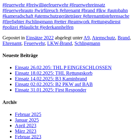
#feuerwehr
#freiwilligefeuerwehr
#feuerwehreinsatz
#feuerwehrauto
#wirfüreuch
#ehrenamt
#brand
#lkw
#autobahn
#kameradschaft
#atemschutzgeräteträger
#ehrenamtistehrensache
#firefighter
#schlingmann
#retter
#teamwork
#rettungsdienst
#polizei
#blaulicht
#jederkannhelfen
Gepostet in
Einsätze 2022
abgelegt unter
A9
,
Atemschutz
,
Brand
,
Ehrenamt
,
Feuerwehr
,
LKW-Brand
,
Schlingmann
Neueste Beiträge
Einsatz 26.02.205: THL P EINGESCHLOSSEN
Einsatz 18.02.2025: THL Rettungskorb
Einsatz 14.02.2025: B3 Kaminbrand
Einsatz 02.02.2025: B2 PKW auf BAB
Einsatz 31.01.2025: First Responder
Archiv
Februar 2025
Januar 2025
April 2023
März 2023
Februar 2023