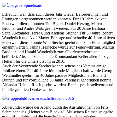
Erfreulich war, dass auch dieses Jahr wieder Beförderungen und
Ehrungen vorgenommen werden konnten. Für 10 Jahre aktiven
Feuerwehrdienst konnten Tim Bigerl, Daniel Herzog, Marcus
Brödner und Andre Walz geehrt werden. Für 20 Jahre Barbara
Seitz, Alexander Herzog und Andreas Stecher. Für 30 Jahre Robert
Wunderlich und Axel Mayer. Für sage und schreibe 40 Jahre aktiven
Feuerwehrdienst konnte Willi Stecher geehrt und zum Ehrenmitglied
ernannt werden. Janina Heinecke wurde zur Feuerwehrfrau, Marcus
Brödner, und Harald Wunderlich zum Oberfeuerwehrmann
befördert. Abschließend dankte Kommandant Keller allen fleißigen
Helfern für die Unterstützung in 2016.
Auch der Vorsitzende Stecher konnte seitens des Vereins einige
Jubilare ehren. Für 40 Jahre fördernde Mitgliedschaft wurde Georg
Weißmüller geehrt, für 40 Jahre passive Mitgliedschaft Richard
Dittrich und für vorbildliche 50 Jahre Vereinszugehörigkeit konnte
Altlandat Helmut Reich geehrt werden. Reich sprach stellvertretend
für alle geehrten Dankesworte.
Abgerundet wurde der Abend durch die Ausführungen von Fritz
Schreiber alias „Heiner vom Block 4“. Mit seinen Reimen spiegelte
er die Highlights und die Fettnäpfchen des Jahres wieder.