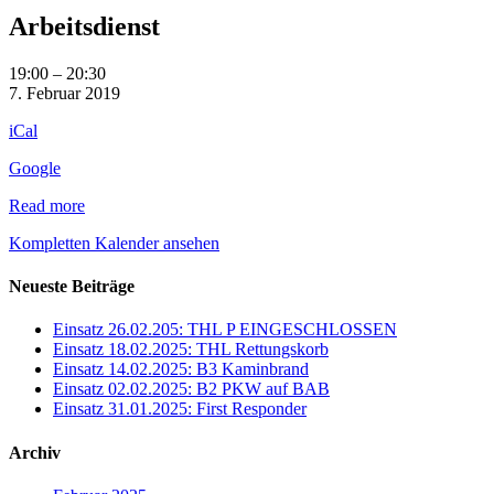
Arbeitsdienst
Arbeitsdienst
19:00
–
20:30
7. Februar 2019
iCal
Google
Read more
Kompletten Kalender ansehen
Neueste Beiträge
Einsatz 26.02.205: THL P EINGESCHLOSSEN
Einsatz 18.02.2025: THL Rettungskorb
Einsatz 14.02.2025: B3 Kaminbrand
Einsatz 02.02.2025: B2 PKW auf BAB
Einsatz 31.01.2025: First Responder
Archiv