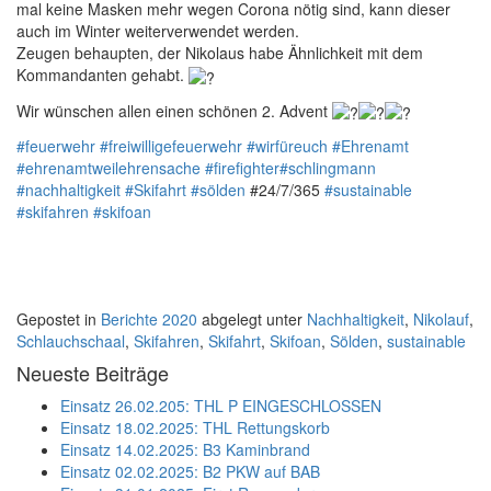
mal keine Masken mehr wegen Corona nötig sind, kann dieser
auch im Winter weiterverwendet werden.
Zeugen behaupten, der Nikolaus habe Ähnlichkeit mit dem
Kommandanten gehabt.
Wir wünschen allen einen schönen 2. Advent
#feuerwehr
#freiwilligefeuerwehr
#wirfüreuch
#Ehrenamt
#ehrenamtweilehrensache
#firefighter
#schlingmann
#nachhaltigkeit
#Skifahrt
#sölden
#24/7/365
#sustainable
#skifahren
#skifoan
Gepostet in
Berichte 2020
abgelegt unter
Nachhaltigkeit
,
Nikolauf
,
Schlauchschaal
,
Skifahren
,
Skifahrt
,
Skifoan
,
Sölden
,
sustainable
Neueste Beiträge
Einsatz 26.02.205: THL P EINGESCHLOSSEN
Einsatz 18.02.2025: THL Rettungskorb
Einsatz 14.02.2025: B3 Kaminbrand
Einsatz 02.02.2025: B2 PKW auf BAB